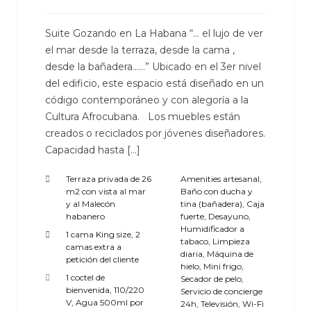
Suite Gozando en La Habana “… el lujo de ver
el mar desde la terraza, desde la cama ,
desde la bañadera……” Ubicado en el 3er nivel
del edificio, este espacio está diseñado en un
código contemporáneo y con alegoría a la
Cultura Afrocubana. Los muebles están
creados o reciclados por jóvenes diseñadores.
Capacidad hasta […]
Terraza privada de 26
Amenities artesanal
,
m2 con vista al mar
Baño con ducha y
y al Malecón
tina (bañadera)
,
Caja
habanero
fuerte
,
Desayuno
,
Humidificador a
1 cama King size, 2
tabaco
,
Limpieza
camas extra a
diaria
,
Máquina de
petición del cliente
hielo
,
Mini frigo
,
1 coctel de
Secador de pelo
,
bienvenida
,
110/220
Servicio de concierge
V
,
Agua 500ml por
24h
,
Televisión
,
Wi-Fi