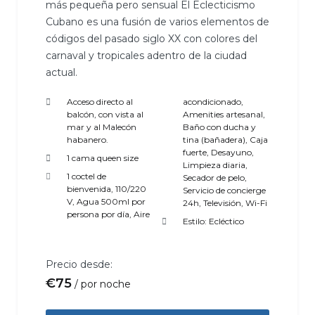
más pequeña pero sensual El Eclecticismo
Cubano es una fusión de varios elementos de
códigos del pasado siglo XX con colores del
carnaval y tropicales adentro de la ciudad
actual.
Acceso directo al
acondicionado
,
balcón, con vista al
Amenities artesanal
,
mar y al Malecón
Baño con ducha y
habanero.
tina (bañadera)
,
Caja
fuerte
,
Desayuno
,
1 cama queen size
Limpieza diaria
,
1 coctel de
Secador de pelo
,
bienvenida
,
110/220
Servicio de concierge
V
,
Agua 500ml por
24h
,
Televisión
,
Wi-Fi
persona por día
,
Aire
Estilo:
Ecléctico
Precio desde:
€
75
por noche