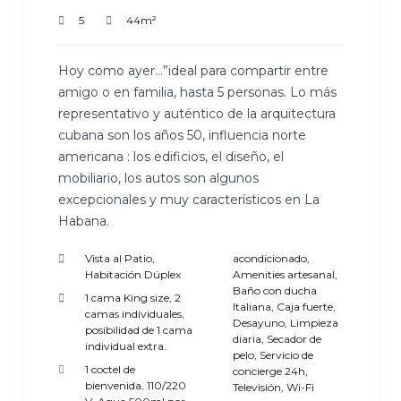
5
44m²
Hoy como ayer…”ideal para compartir entre
amigo o en familia, hasta 5 personas. Lo más
representativo y auténtico de la arquitectura
cubana son los años 50, influencia norte
americana : los edificios, el diseño, el
mobiliario, los autos son algunos
excepcionales y muy característicos en La
Habana.
Vista al Patio,
acondicionado
,
Habitación Dúplex
Amenities artesanal
,
Baño con ducha
1 cama King size, 2
Italiana
,
Caja fuerte
,
camas individuales,
Desayuno
,
Limpieza
posibilidad de 1 cama
diaria
,
Secador de
individual extra.
pelo
,
Servicio de
1 coctel de
concierge 24h
,
bienvenida
,
110/220
Televisión
,
Wi-Fi