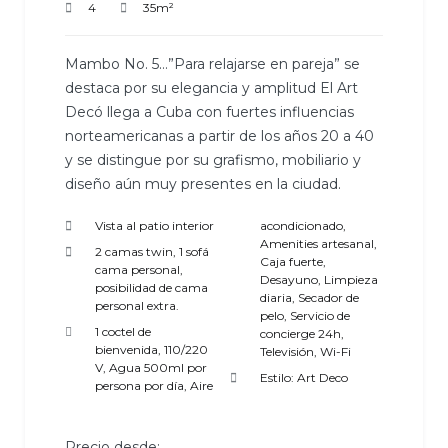
4
35m²
Mambo No. 5…”Para relajarse en pareja” se
destaca por su elegancia y amplitud El Art
Decó llega a Cuba con fuertes influencias
norteamericanas a partir de los años 20 a 40
y se distingue por su grafismo, mobiliario y
diseño aún muy presentes en la ciudad.
Vista al patio interior
acondicionado
,
Amenities artesanal
,
2 camas twin, 1 sofá
Caja fuerte
,
cama personal,
Desayuno
,
Limpieza
posibilidad de cama
diaria
,
Secador de
personal extra.
pelo
,
Servicio de
1 coctel de
concierge 24h
,
bienvenida
,
110/220
Televisión
,
Wi-Fi
V
,
Agua 500ml por
Estilo:
Art Deco
persona por día
,
Aire
Precio desde: