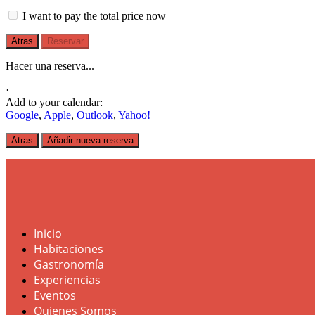
I want to pay the total price now
Atras
Reservar
Hacer una reserva...
·
Add to your calendar:
Google
,
Apple
,
Outlook
,
Yahoo!
Atras
Añadir nueva reserva
Inicio
Habitaciones
Gastronomía
Experiencias
Eventos
Quienes Somos