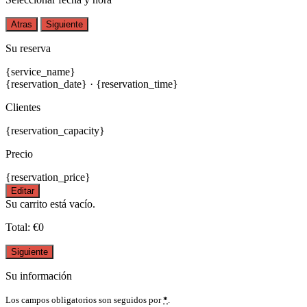
Atras
Siguiente
Su reserva
{service_name}
{reservation_date}
·
{reservation_time}
Clientes
{reservation_capacity}
Precio
{reservation_price}
Editar
Su carrito está vacío.
Total:
€
0
Siguiente
Su información
Los campos obligatorios son seguidos por
*
.