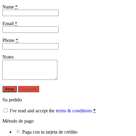
Name
*
Email
*
Phone
*
Notes
Atras
Siguiente
Su pedido
I've read and accept the
terms & conditions
*
Método de pago
Paga con tu tarjeta de crédito